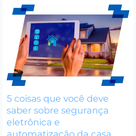
5
coisas
que
você
deve
saber
sobre
segurança
eletrônica
e
automatização
da
casa
5 coisas que você deve
saber sobre segurança
eletrônica e
automatização da casa