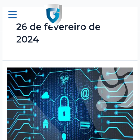
Ir
para
o
26 de fevereiro de
conteúdo
2024
Ações
preventivas
na
segurança
patrimonial